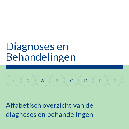
Diagnoses en
Behandelingen
(
2
A
B
C
D
E
F
Alfabetisch overzicht van de
diagnoses en behandelingen