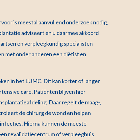
iervoor is meestal aanvullend onderzoek nodig,
plantatie adviseert en u daarmee akkoord
e artsen en verpleegkundig specialisten
en met onder anderen een diëtist en
eken in het LUMC. Dit kan korter of langer
tensive care. Patiënten blijven hier
splantatieafdeling. Daar regelt de maag-,
troleert de chirurg de wond en helpen
e infecties. Hierna kunnen de meeste
n een revalidatiecentrum of verpleeghuis