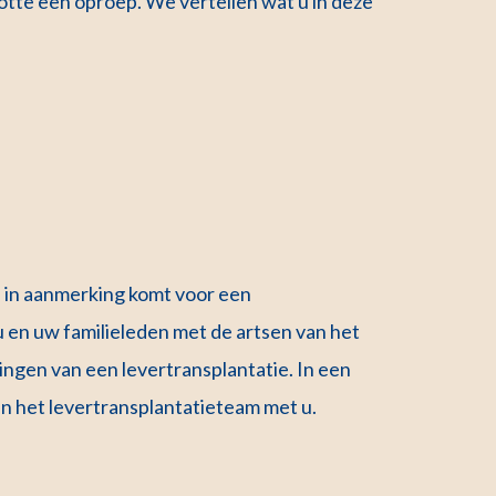
otte een oproep. We vertellen wat u in deze
 in aanmerking komt voor een
u en uw familieleden met de artsen van het
ngen van een levertransplantatie. In een
an het levertransplantatieteam met u.