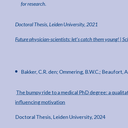
for research.
Doctoral Thesis, Leiden University, 2021
Future physician-scientists: let's catch them young! | S
Bakker, C.R. den; Ommering, B.W.C.; Beaufort, A.J
The bumpy ride to a medical PhD degree: a qualitat
influencing motivation
Doctoral Thesis, Leiden University, 2024