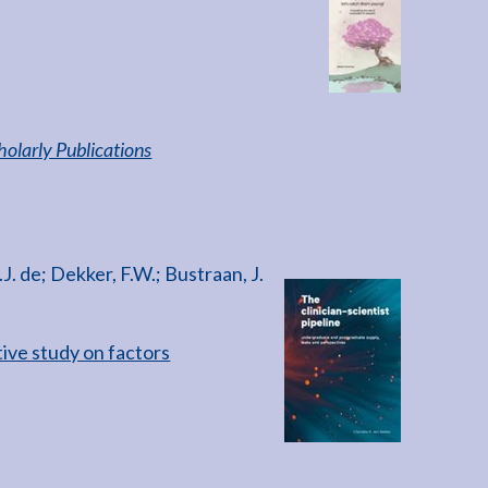
cholarly Publications
. de; Dekker, F.W.; Bustraan, J.
ive study on factors