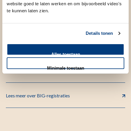
website goed te laten werken en om bijvoorbeeld video's
BIG-registratie
te kunnen laten zien.
Veel zorgverleners mogen hun beroep alleen uitoefenen als
Details tonen
zij in het BIG-register staan. In het BIG-register ziet u of een
zorgverlener aan de voorwaarden voldoet en bijvoorbeeld
Alles toestaan
de juiste diploma’s en werkervaring heeft.
Minimale toestaan
Lees meer over BIG-registraties