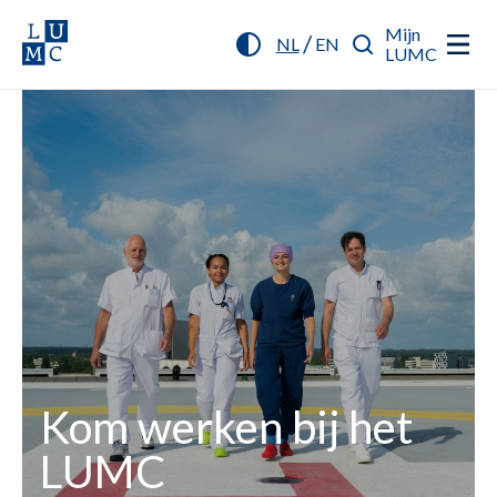
Mijn
/
NL
EN
LUMC
Kom werken bij het
LUMC