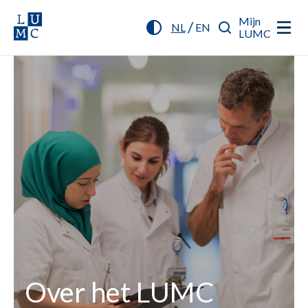
Mijn
/
NL
EN
LUMC
Over het LUMC