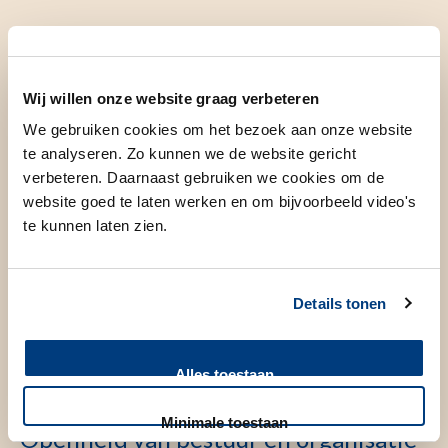
Belangrijke thema's
Wij willen onze website graag verbeteren
Maatschappelijke rol
We gebruiken cookies om het bezoek aan onze website
te analyseren. Zo kunnen we de website gericht
verbeteren. Daarnaast gebruiken we cookies om de
website goed te laten werken en om bijvoorbeeld video's
Waarde- en datagedreven zorg
te kunnen laten zien.
Maatschappelijk verantwoord ondernemen
Details tonen
Alles toestaan
Minimale toestaan
Openheid van bestuur en organisatie