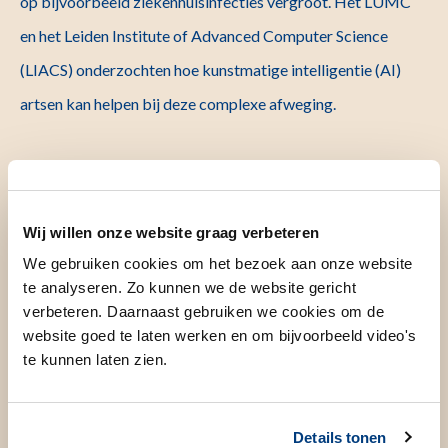
op bijvoorbeeld ziekenhuisinfecties vergroot. Het LUMC
en het Leiden Institute of Advanced Computer Science
(LIACS) onderzochten hoe kunstmatige intelligentie (AI)
artsen kan helpen bij deze complexe afweging.
Wij willen onze website graag verbeteren
LUMC onderzoekt inzet van AI om
DNA-testen bij
We gebruiken cookies om het bezoek aan onze website
te analyseren. Zo kunnen we de website gericht
baarmoederkanker slimmer in te
verbeteren. Daarnaast gebruiken we cookies om de
zetten
website goed te laten werken en om bijvoorbeeld video's
29 July 2026
Nieuws
te kunnen laten zien.
Subsidies voor immunotherapie en
Details tonen