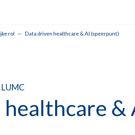
jke rol
—
Data driven healthcare & AI (speerpunt)
et LUMC
 healthcare & 