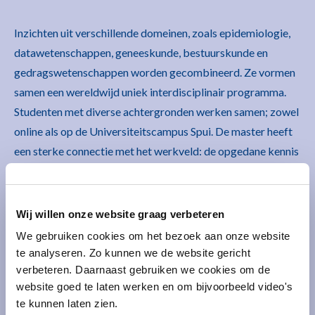
Inzichten uit verschillende domeinen, zoals epidemiologie,
datawetenschappen, geneeskunde, bestuurskunde en
gedragswetenschappen worden gecombineerd. Ze vormen
samen een wereldwijd uniek interdisciplinair programma.
Studenten met diverse achtergronden werken samen; zowel
online als op de Universiteitscampus Spui. De master heeft
een sterke connectie met het werkveld: de opgedane kennis
en inzichten worden direct toegepast op praktijk-
gerelateerde casuïstiek.
Wij willen onze website graag verbeteren
We gebruiken cookies om het bezoek aan onze website
te analyseren. Zo kunnen we de website gericht
verbeteren. Daarnaast gebruiken we cookies om de
website goed te laten werken en om bijvoorbeeld video's
Meer over de Master Population Health Management
te kunnen laten zien.