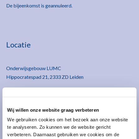
De bijeenkomst is geannuleerd.
Locatie
Onderwijsgebouw LUMC
Hippocratespad 21, 2333 ZD Leiden
Het Onderwijsgebouw bevindt zich rechts van de
parkeergarage.
Wij willen onze website graag verbeteren
Parkeren is mogelijk in de parkeergarage van het LUMC.
We gebruiken cookies om het bezoek aan onze website
Uitrijkaarten voor deze dag zijn beschikbaar.
te analyseren. Zo kunnen we de website gericht
verbeteren. Daarnaast gebruiken we cookies om de
Extra reistijd van en naar LUMC