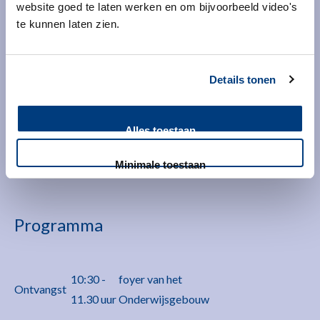
website goed te laten werken en om bijvoorbeeld video's
Tot medio 2027 zijn rondom het LUMC
te kunnen laten zien.
wegwerkzaamheden en wegafsluitingen. De
omleidingsroutes worden aangegeven met verkeersborden
Details tonen
en door verkeersleiders. Houd rekening met ongeveer 10
minuten extra reistijd.
Alles toestaan
Toon meer
…
Minimale toestaan
Programma
10:30 -
foyer van het
Ontvangst
11.30 uur
Onderwijsgebouw