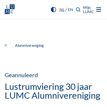
Mijn
/
NL
EN
LUMC
Alumnivereniging
Geannuleerd
Lustrumviering 30 jaar
LUMC Alumnivereniging