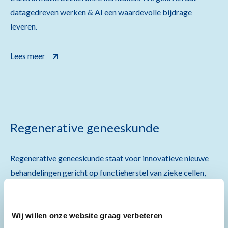
datagedreven werken & AI een waardevolle bijdrage
leveren.
Lees meer
Regenerative geneeskunde
Regenerative geneeskunde staat voor innovatieve nieuwe
behandelingen gericht op functieherstel van zieke cellen,
weefsels en organen.
Lees meer
Wij willen onze website graag verbeteren