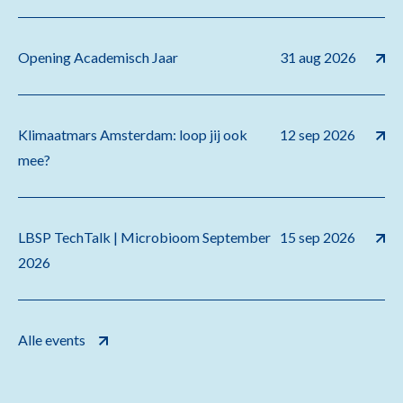
Opening Academisch Jaar
31 aug 2026
Klimaatmars Amsterdam: loop jij ook
12 sep 2026
mee?
LBSP TechTalk | Microbioom September
15 sep 2026
2026
Alle events