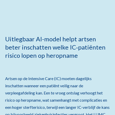
Uitlegbaar AI-model helpt artsen
beter inschatten welke IC‑patiënten
risico lopen op heropname
Artsen op de Intensive Care (IC) moeten dagelijks
inschatten wanneer een patiënt veilig naar de
verpleegafdeling kan. Een te vroeg ontslag verhoogt het
risico op heropname, wat samenhangt met complicaties en
een hoger sterfterisico, terwijl een langer IC-verblijf de kans
op bijvoorbeeld ziekenhuisinfecties vergroot. Het LUMC