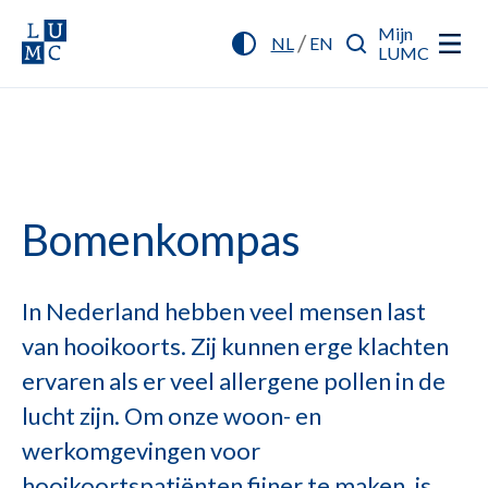
Mijn
/
NL
EN
LUMC
Bomenkompas
In Nederland hebben veel mensen last
van hooikoorts. Zij kunnen erge klachten
ervaren als er veel allergene pollen in de
lucht zijn. Om onze woon- en
werkomgevingen voor
hooikoortspatiënten fijner te maken, is