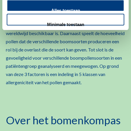
Er is eerst een lijst samengesteld van de meest
Alles toestaan
voorkomende bomen in Nederland. De classificatie is
Minimale toestaan
gebaseerd op de huidige wetenschappelijke kennis die
wereldwijd beschikbaar is. Daarnaast speelt de hoeveelheid
pollen dat de verschillende boomsoorten produceren een
rol bij de overlast die de soort kan geven. Tot slot is de
gevoeligheid voor verschillende boompollensoorten in een
patiëntengroep geanalyseerd en meegewogen. Op grond
van deze 3 factoren is een indeling in 5 klassen van
allergeniciteit van het pollen gemaakt.
Over het bomenkompas