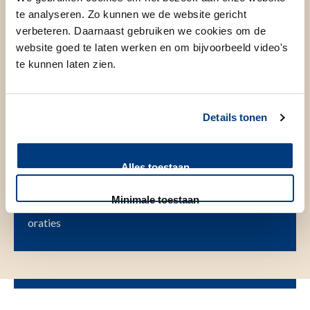
te analyseren. Zo kunnen we de website gericht
hoogleraar de gegevens en onder het tabblad ‘Publications’
verbeteren. Daarnaast gebruiken we cookies om de
de wetenschappelijke publicaties, oraties en
website goed te laten werken en om bijvoorbeeld video's
(afscheids)redes.
te kunnen laten zien.
Details tonen
Naar de website
Alles toestaan
Minimale toestaan
Hoogleraren van het LUMC, publicaties en
oraties