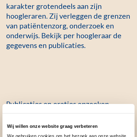
karakter grotendeels aan zijn
hoogleraren. Zij verleggen de grenzen
van patiëntenzorg, onderzoek en
onderwijs. Bekijk per hoogleraar de
gegevens en publicaties.
Publicaties en oraties opzoeken
Wij willen onze website graag verbeteren
U vindt een overzicht met de hoogleraren van het LUMC
op
de website van de Universiteit Leiden
. Bekijk per
We gebruiken cookies om het bezoek aan onze website