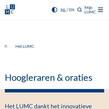
Mijn
/
NL
EN
LUMC
Het LUMC
Hoogleraren & oraties
Het LUMC dankt het innovatieve