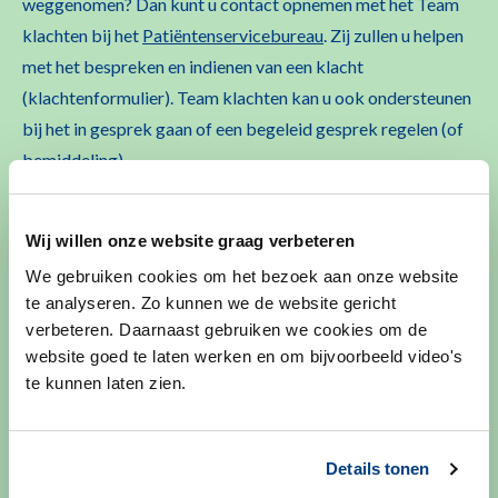
weggenomen? Dan kunt u contact opnemen met het Team
klachten bij het
Patiëntenservicebureau
. Zij zullen u helpen
met het bespreken en indienen van een klacht
(klachtenformulier). Team klachten kan u ook ondersteunen
bij het in gesprek gaan of een begeleid gesprek regelen (of
bemiddeling).
U kunt ook online
het klachtenformulier
invullen. U
ontvangt zo snel mogelijk een ontvangstbevestiging van uw
Wij willen onze website graag verbeteren
klacht.
We gebruiken cookies om het bezoek aan onze website
te analyseren. Zo kunnen we de website gericht
verbeteren. Daarnaast gebruiken we cookies om de
website goed te laten werken en om bijvoorbeeld video's
te kunnen laten zien.
Contactgegevens
Details tonen
Patiëntenservicebureau