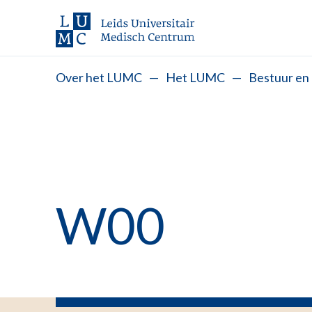
Over het LUMC
—
Het LUMC
—
Bestuur en 
W00