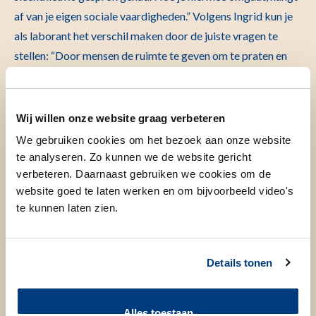
af van je eigen sociale vaardigheden.” Volgens Ingrid kun je
als laborant het verschil maken door de juiste vragen te
stellen: “Door mensen de ruimte te geven om te praten en
emoties te uiten, voelen patiënten zich veilig.” Dit is volgens
Ingrid de kracht van een laborant: daadwerkelijk een
verschil kunnen maken.
Wij willen onze website graag verbeteren
We gebruiken cookies om het bezoek aan onze website
Belang van zorgzaamheid en empathie
te analyseren. Zo kunnen we de website gericht
Het belang van zorgzaamheid en empathie wordt
verbeteren. Daarnaast gebruiken we cookies om de
benadrukt in deze rol. Ingrid adviseert om vanuit jezelf te
website goed te laten werken en om bijvoorbeeld video's
kijken als je dit werk doet: “Ik vraag me altijd af hoe ik zelf
te kunnen laten zien.
benaderd zou willen worden en hoe ik wil dat mensen met
mij omgaan.” Als je deze gedachten kunt toepassen op de
Details tonen
patiënt, heb je volgens Ingrid aanleg voor dit vak: “Wanneer
ik met patiënten praat en ze zich durven openstellen en hun
emoties laten zien, weet ik dat ik het maximale eruit heb
Alles toestaan