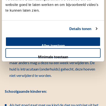
droog te houden
website goed te laten werken en om bijvoorbeeld video's
te kunnen laten zien.
Wondverzorging:
Details tonen
De pleister mag de dag na de operatie worden
verwijderd en af blijven.
Als de wond nog wat lekt mag er elke dag een nieuwe
Alles toestaan
pleister op totdat de wond droog is.
Hechtpleisters (steristrips) vallen er meestal vanzelf af
Minimale toestaan
maar anders mag u deze na een week verwijderen. De
huid is intracutaan (onderhuids) gehecht, deze hoeven
niet verwijderd te worden.
Schoolgaande kinderen:
Als het goed gaat mag uw kind de dag na ontslag uit het