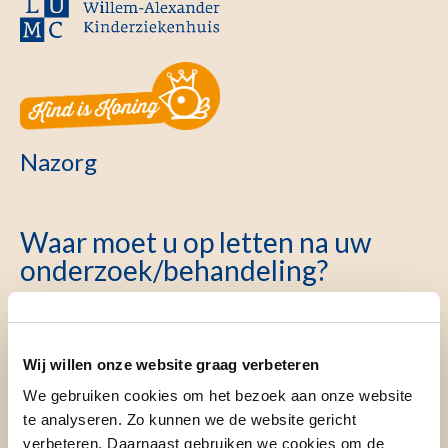
Nazorg
Waar moet u op letten na uw
onderzoek/behandeling?
Lichaamsverzorging:
Wij willen onze website graag verbeteren
Uw kind mag 48 uur na de operatie weer kort douchen
We gebruiken cookies om het bezoek aan onze website
Na enkele dagen ook kort in bad
te analyseren. Zo kunnen we de website gericht
Baby's iets vaker verluieren dan anders om de wond
verbeteren. Daarnaast gebruiken we cookies om de