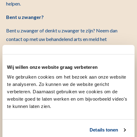
helpen.
Bent u zwanger?
Bent u zwanger of denkt u zwanger te zijn? Neem dan
contact op met uw behandelend arts en meld het
voorafgaand aan het onderzoek bij de afdeling Radiologie.
Het onderzoek / de behandeling
Wij willen onze website graag verbeteren
We gebruiken cookies om het bezoek aan onze website
Hoe gaat het onderzoek / de
te analyseren. Zo kunnen we de website gericht
verbeteren. Daarnaast gebruiken we cookies om de
behandeling in zijn werk?
website goed te laten werken en om bijvoorbeeld video's
te kunnen laten zien.
De dag van het onderzoek
Waar moet u zich melden?
Details tonen
Voordat u naar uw afspraak gaat, meldt u zich eenvoudig