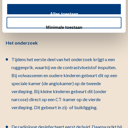
aan via de aanmeldzuilen in de centrale hal. Bij aankomst op
Alles toestaan
de afdeling Radiologie dient u zich nogmaals te melden bij
de aanmeldzuil. Op het scherm van de aanmeldzuil wordt
Minimale toestaan
getoond in welke wachtruimte u mag plaatsnemen.
Het onderzoek
Tijdens het eerste deel van het onderzoek krijgt u een
ruggenprik, waarbij we de contrastvloeistof inspuiten.
Bij volwassenen en oudere kinderen gebeurt dit op een
speciale kamer (de angiokamer) op de tweede
verdieping. Bij kleine kinderen gebeurt dit (onder
narcose) direct op een CT-kamer op de vierde
verdieping. Dit gebeurt in zij- of buikligging.
De radioloog desinfecteert eerst de huid. Daarna prikt hij