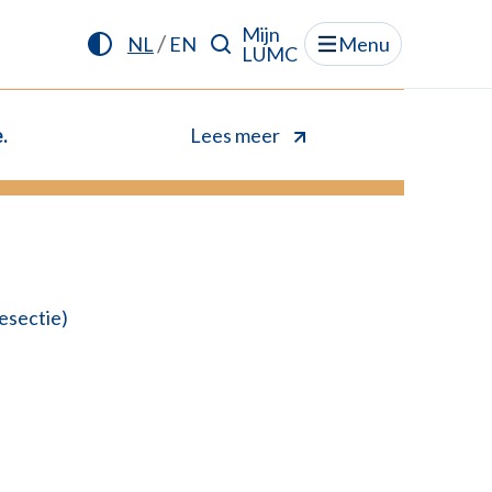
Mijn
/
NL
EN
Menu
LUMC
.
Lees meer
esectie)