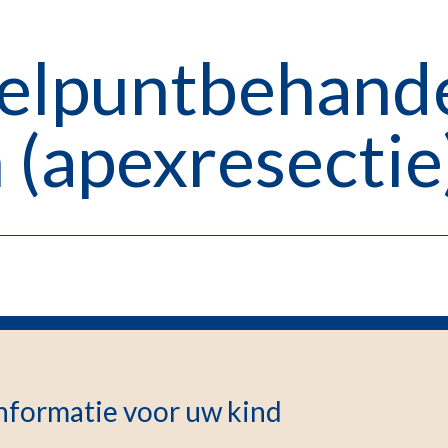
telpuntbehand
n (apexresectie
informatie voor uw kind