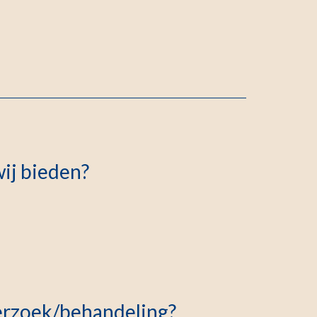
ij bieden?
erzoek/behandeling?