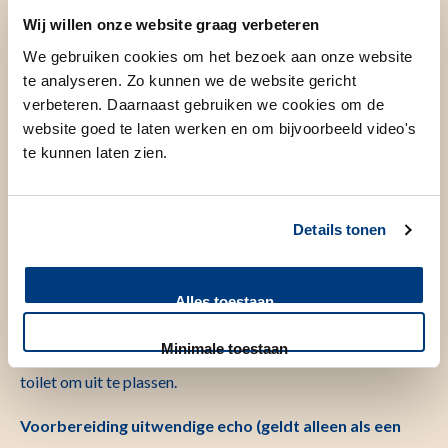
Wij willen onze website graag verbeteren
Voorbereiding inwendige echo of combinatie
We gebruiken cookies om het bezoek aan onze website
inwendige echo + uitwendige echo
te analyseren. Zo kunnen we de website gericht
verbeteren. Daarnaast gebruiken we cookies om de
In principe maakt het niet uit op welk moment in de cyclus
website goed te laten werken en om bijvoorbeeld video's
de echo verricht wordt. Mocht het baarmoederslijmvlies
te kunnen laten zien.
alsnog niet goed te zien zijn, dan kan alsnog een echo tussen
de 5e en 12e cyclusdag gemaakt worden. De 1e dag van de
menstruatie is cyclusdag 1. Het is geen probleem als u nog
Details tonen
wat vloeit als u voor de echo komt.
Let op:
Voor de inwendige echo moet uw blaas moet leeg
Alles toestaan
zijn. Ga, nadat u zich gemeld heeft bij de polikliniek
Minimale toestaan
Gynaecologie (afdeling H3-P, route 485), nog even naar het
toilet om uit te plassen.
Voorbereiding uitwendige echo (geldt alleen als een