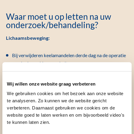
Waar moet u op letten na uw
onderzoek/behandeling?
Lichaamsbeweging:
Bij verwijderen keelamandelen derde dag na de operatie
zonder beperking naar buiten
Bij verwijderen neusamandel dag na de operatie zonder
beperking naar buiten
Wij willen onze website graag verbeteren
We gebruiken cookies om het bezoek aan onze website
Voedingsrichtlijn:
te analyseren. Zo kunnen we de website gericht
verbeteren. Daarnaast gebruiken we cookies om de
Keel amandelen verwijderd:
website goed te laten werken en om bijvoorbeeld video's
te kunnen laten zien.
Dag van de operatie: koude