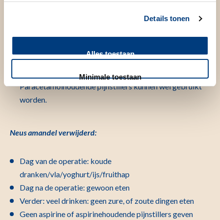
dranken/vla/yoghurt/ijs/fruithap
Details tonen
Eerste en tweede dag na de operatie: zacht voedsel
Vanaf de derde dag na de operatie: normale voeding
Verder: veel drinken: geen zure, of zoute dingen eten
Alles toestaan
Geen aspirine of aspirinehoudende pijnstillers geven
(deze kunnen bloeding veroorzaken).
Minimale toestaan
Paracetamolhoudende pijnstillers kunnen wel gebruikt
worden.
Neus amandel verwijderd:
Dag van de operatie: koude
dranken/vla/yoghurt/ijs/fruithap
Dag na de operatie: gewoon eten
Verder: veel drinken: geen zure, of zoute dingen eten
Geen aspirine of aspirinehoudende pijnstillers geven