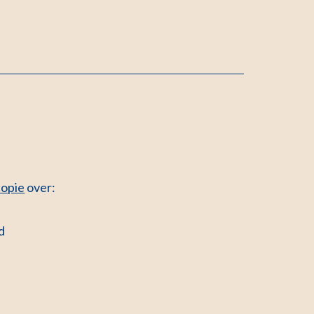
copie
over:
nd