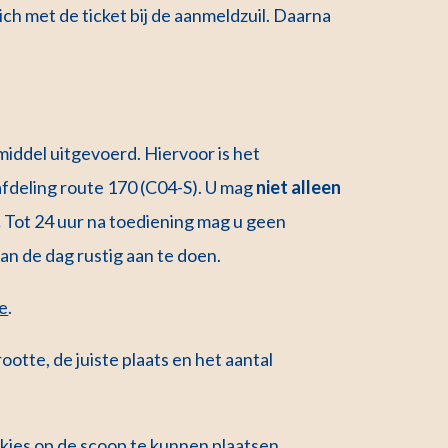
ich met de ticket bij de aanmeldzuil. Daarna
ddel uitgevoerd. Hiervoor is het
afdeling route 170 (C04-S). U mag
niet alleen
.
Tot 24 uur na toediening mag u geen
an de dag rustig aan te doen.
ie
.
otte, de juiste plaats en het aantal
kjes op de scoop te kunnen plaatsen.