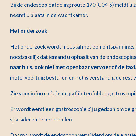
Bij de endoscopieafdeling route 170 (C04-S) meldt u z
neemt u plaats in de wachtkamer.
Het onderzoek
Het onderzoek wordt meestal met een ontspanningsmi
noodzakelijk dat iemand u ophaalt van de endoscopie
naar huis, ook niet met openbaar vervoer of de taxi
motorvoertuig besturen en het is verstandig de rest v
Zie voor informatie in de
patiëntenfolder gastroscop
Er wordt eerst een gastroscopie bij u gedaan om de gro
spataderen te beoordelen.
Daarna wordt de endoscoop verwijderd om de elastie