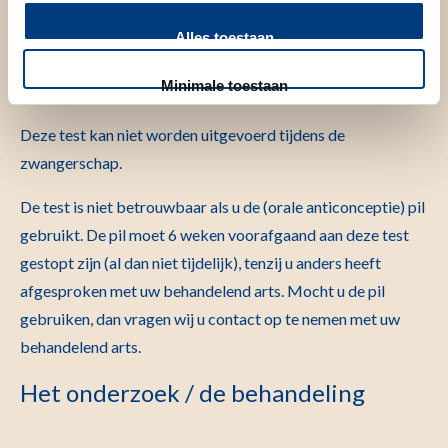
De avond voorafgaand aan de test, neemt u om 23.00 uur de
Alles toestaan
tabletten in (Dexamethason), waarvoor de arts digitaal een
Minimale toestaan
recept naar uw apotheek heeft gestuurd.
Deze test kan niet worden uitgevoerd tijdens de
zwangerschap.
De test is niet betrouwbaar als u de (orale anticonceptie) pil
gebruikt. De pil moet 6 weken voorafgaand aan deze test
gestopt zijn (al dan niet tijdelijk), tenzij u anders heeft
afgesproken met uw behandelend arts. Mocht u de pil
gebruiken, dan vragen wij u contact op te nemen met uw
behandelend arts.
Het onderzoek / de behandeling