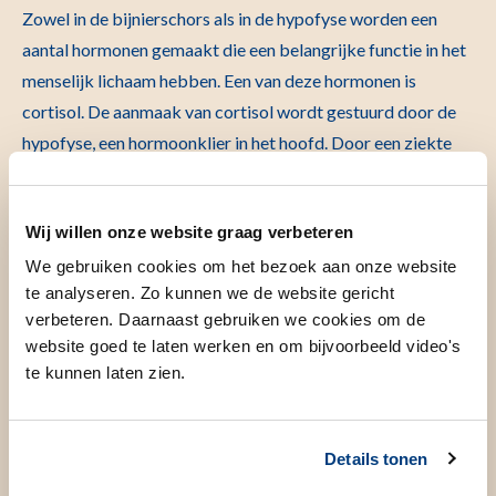
Zowel in de bijnierschors als in de hypofyse worden een
aantal hormonen gemaakt die een belangrijke functie in het
menselijk lichaam hebben. Een van deze hormonen is
cortisol. De aanmaak van cortisol wordt gestuurd door de
hypofyse, een hormoonklier in het hoofd. Door een ziekte
van de bijnier of van de hypofyse kan te veel cortisol
gemaakt worden door de bijnier. Normaal gesproken kan
Wij willen onze website graag verbeteren
dexamethason de productie van cortisol door de bijnier
volledig onderdrukken. In geval van ziekte van hypofyse of
We gebruiken cookies om het bezoek aan onze website
te analyseren. Zo kunnen we de website gericht
bijnier lukt dat niet voldoende.
verbeteren. Daarnaast gebruiken we cookies om de
Voorbereiding
website goed te laten werken en om bijvoorbeeld video's
te kunnen laten zien.
Hoe kunt u zich voorbereiden?
Details tonen
Voorbereiding thuis en het onderzoek