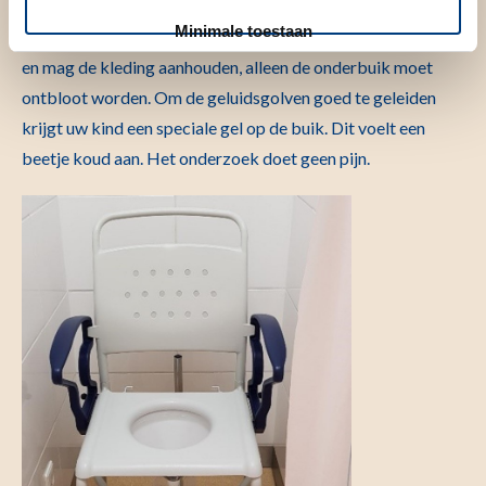
blaas gemaakt om te bepalen hoeveel urine er in de blaas
Minimale toestaan
achtergebleven is. Uw kind komt op de behandeltafel liggen
en mag de kleding aanhouden, alleen de onderbuik moet
ontbloot worden. Om de geluidsgolven goed te geleiden
krijgt uw kind een speciale gel op de buik. Dit voelt een
beetje koud aan. Het onderzoek doet geen pijn.