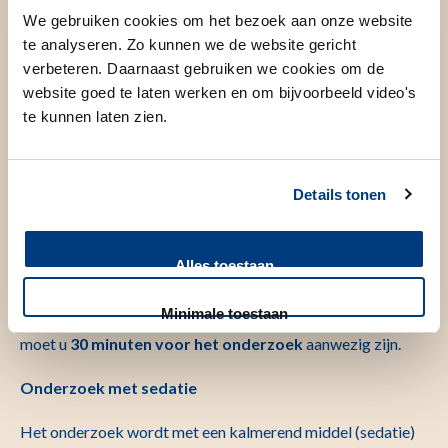
Het onderzoek wordt (poli)klinisch gedaan op de
We gebruiken cookies om het bezoek aan onze website
endoscopieafdeling. U meldt zich bij de ingang van het
te analyseren. Zo kunnen we de website gericht
verbeteren. Daarnaast gebruiken we cookies om de
ziekenhuis bij de aanmeldzuil. Uit de zuil ontvangt u een
website goed te laten werken en om bijvoorbeeld video's
ticket.
te kunnen laten zien.
De gastvrouwen/-heren in de centrale hal wijzen u graag de
weg.
Details tonen
Bij de endoscopieafdeling route 170 (C04-S) meldt u zich
met de ticket bij de aanmeldzuil. Daarna neemt u plaats in
Alles toestaan
de wachtkamer.
Minimale toestaan
In verband met deze voorbereidingen voor het onderzoek,
moet u
30 minuten voor het onderzoek
aanwezig zijn.
Onderzoek met sedatie
Het onderzoek wordt met een kalmerend middel (sedatie)