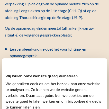
verpakking. Op de dag van de opname meldt u zich op de
afdeling Longziekten op de 11e etage (C11-Q) of op de
afdeling Thoraxchirurgie op de 9e etage (J9-P).
Op de opnamedag vinden meestal (afhankelijk van uw
situatie) de volgende gesprekken plaats;
Een verpleegkundige doet het voorlichting- en
opnamegesprek.
De chirurg die u opereert maakt kennis met u en gaat na
of u nog vragen hebt na het polikliniekbezoek. De
chirurg markeert de te opereren kant met een
Wij willen onze website graag verbeteren
watervaste stift.
We gebruiken cookies om het bezoek aan onze website
De fysiotherapeut bespreekt de ademhalingstraining en
te analyseren. Zo kunnen we de website gericht
revalidatie.
verbeteren. Daarnaast gebruiken we cookies om de
website goed te laten werken en om bijvoorbeeld video's
te kunnen laten zien.