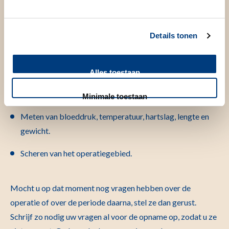
De volgende onderzoeken/handelingen vinden plaats;
Een lichamelijk onderzoek door een zaalarts of een
Details tonen
physician assistant.
Bloedafname.
Alles toestaan
Röntgenfoto van hart en longen (x-thorax)
Minimale toestaan
Meten van bloeddruk, temperatuur, hartslag, lengte en
gewicht.
Scheren van het operatiegebied.
Mocht u op dat moment nog vragen hebben over de
operatie of over de periode daarna, stel ze dan gerust.
Schrijf zo nodig uw vragen al voor de opname op, zodat u ze