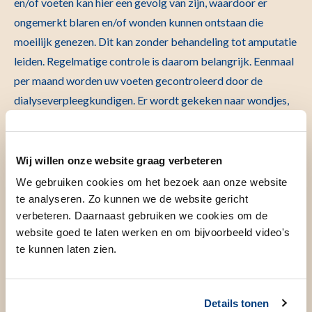
en/of voeten kan hier een gevolg van zijn, waardoor er
ongemerkt blaren en/of wonden kunnen ontstaan die
moeilijk genezen. Dit kan zonder behandeling tot amputatie
leiden. Regelmatige controle is daarom belangrijk. Eenmaal
per maand worden uw voeten gecontroleerd door de
dialyseverpleegkundigen. Er wordt gekeken naar wondjes,
drukplekken, eelt, likdoorns, kalknagels,
temperatuurverschil en naar de stand van de voeten.
Wij willen onze website graag verbeteren
Er wordt advies gegeven over welke maatregelen u zelf
We gebruiken cookies om het bezoek aan onze website
kunt nemen om voetproblemen te voorkomen. Tussentijds
te analyseren. Zo kunnen we de website gericht
raden wij u aan elk wondje te bespreken met de
verbeteren. Daarnaast gebruiken we cookies om de
dialyseverpleegkundigen.
website goed te laten werken en om bijvoorbeeld video's
te kunnen laten zien.
Details tonen