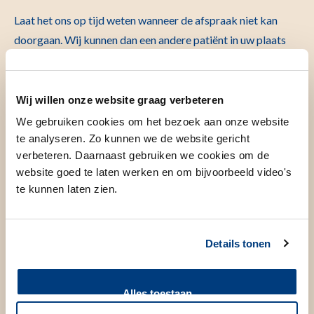
Laat het ons op tijd weten wanneer de afspraak niet kan
doorgaan. Wij kunnen dan een andere patiënt in uw plaats
helpen.
Het onderzoek / de behandeling
Wij willen onze website graag verbeteren
We gebruiken cookies om het bezoek aan onze website
te analyseren. Zo kunnen we de website gericht
Hoe gaat het onderzoek / de
verbeteren. Daarnaast gebruiken we cookies om de
behandeling in zijn werk?
website goed te laten werken en om bijvoorbeeld video's
te kunnen laten zien.
De dag van de behandeling
Waar moet u zich melden?
Details tonen
U hoeft zich voor deze opname niet via de aanmeldzuil op
de begane grond aan te melden. De opnametijden worden
Alles toestaan
hier niet weergegeven.
Bij aankomst op de verpleegafdeling