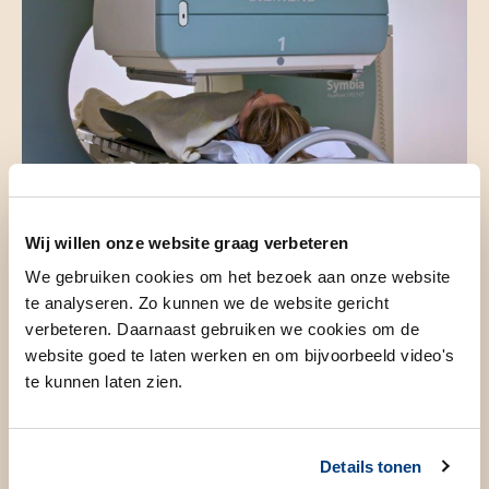
Wij willen onze website graag verbeteren
Voorbereiding
We gebruiken cookies om het bezoek aan onze website
te analyseren. Zo kunnen we de website gericht
verbeteren. Daarnaast gebruiken we cookies om de
Hoe kunt u zich voorbereiden?
website goed te laten werken en om bijvoorbeeld video's
te kunnen laten zien.
Zwangerschap en borstvoeding
Ongeboren kinderen en kinderen zijn gevoeliger voor
straling dan volwassenen. Laat het altijd uw arts weten
Details tonen