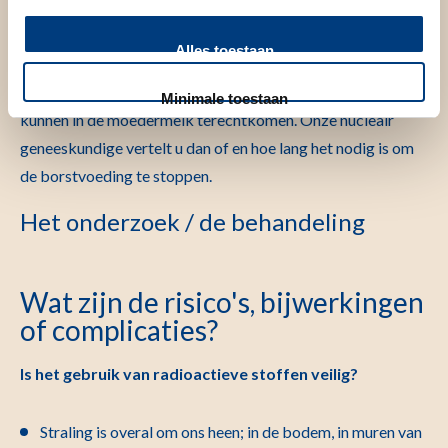
wanneer u zwanger bent of wanneer u denkt zwanger te zijn.
We kunnen dan de risico’s van de straling afwegen tegen de
Alles toestaan
noodzaak van het onderzoek. Meld het ook wanneer u
borstvoeding geeft. Sommige van de radioactieve stoffen
Minimale toestaan
kunnen in de moedermelk terechtkomen. Onze nucleair
geneeskundige vertelt u dan of en hoe lang het nodig is om
de borstvoeding te stoppen.
Het onderzoek / de behandeling
Wat zijn de risico's, bijwerkingen
of complicaties?
Is het gebruik van radioactieve stoffen veilig?
Straling is overal om ons heen; in de bodem, in muren van