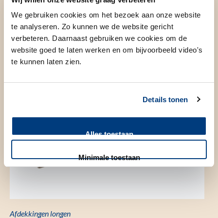
speciaal voor u op maat gemaakte afdekkingen.
We gebruiken cookies om het bezoek aan onze website
Deze afdekkingen worden op 2 meter afstand tussen u en
te analyseren. Zo kunnen we de website gericht
verbeteren. Daarnaast gebruiken we cookies om de
het bestralingstoestel geplaatst. Zo verkleinen we de kans
website goed te laten werken en om bijvoorbeeld video's
op schade aan de longen door de bestraling.
te kunnen laten zien.
Details tonen
Alles toestaan
Minimale toestaan
Afdekkingen longen