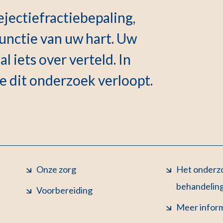
ejectiefractiebepaling,
nctie van uw hart. Uw
l iets over verteld. In
oe dit onderzoek verloopt.
Onze zorg
Het onderzo
behandelin
Voorbereiding
Meer infor