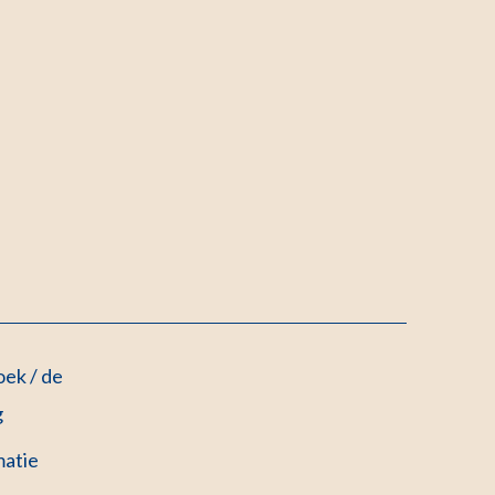
ek / de
g
matie