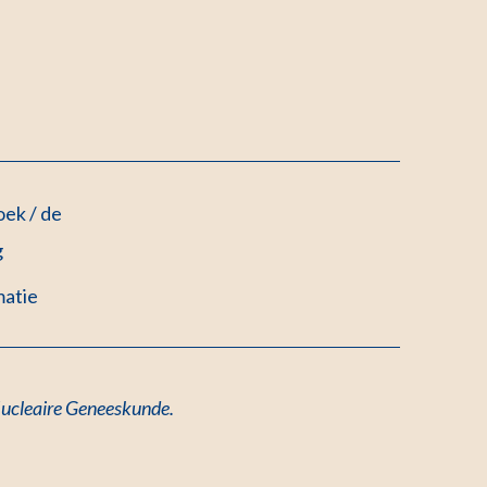
ek / de
g
matie
 Nucleaire Geneeskunde
.