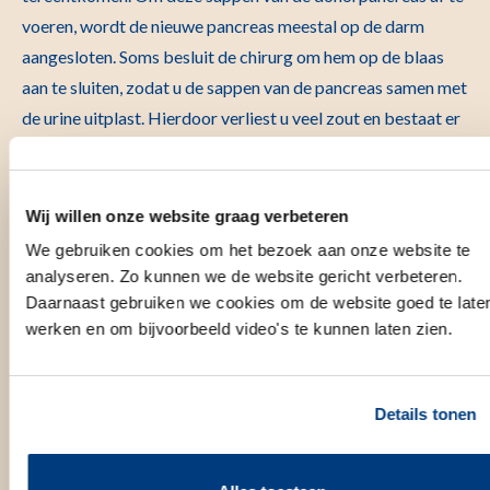
voeren, wordt de nieuwe pancreas meestal op de darm
aangesloten. Soms besluit de chirurg om hem op de blaas
aan te sluiten, zodat u de sappen van de pancreas samen met
de urine uitplast. Hierdoor verliest u veel zout en bestaat er
een grotere kans op urineweginfecties. Na minimaal een
halfjaar wordt de donorpancreas alsnog van de blaas op de
darm gezet, zodat bovenstaand probleem geen rol meer
Wij willen onze website graag verbeteren
speelt. De chirurg maakt deze keuze vaak pas tijdens de
We gebruiken cookies om het bezoek aan onze website te
operatie.
analyseren. Zo kunnen we de website gericht verbeteren.
Daarnaast gebruiken we cookies om de website goed te late
Gecombineerde nier-pancreastransplantatie
werken en om bijvoorbeeld video's te kunnen laten zien.
Bij een gecombineerde nier-pancreastransplantatie wordt
de nier op dezelfde wijze ingehecht aan de linkerkant. De
Details tonen
ureter (urine-afvoergang van de nier) wordt hierbij
aangesloten op de blaas. Uiteindelijk is er een groot litteken
in het midden van de buik. Uw eigen nieren en alvleesklier