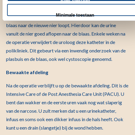
Alles toestaan
worden niet verwijderd. Bij een niertransplantatie plaatst de
Minimale toestaan
chirurg een katheter (buisje) in de urineleider dat van de
blaas naar de nieuwe nier loopt. Hierdoor kan de urine
vanuit de nier goed aflopen naar de blaas. Enkele weken na
de operatie verwijdert de uroloog deze katheter in de
polikliniek. Dit gebeurt via een inwendig onderzoek van de
plasbuis en de blaas, ook wel cystoscopie genoemd.
Bewaakte afdeling
Na de operatie verblijft u op de bewaakte afdeling. Dit is de
Intensive Care of de Post Anesthesia Care Unit (PACU). U
bent dan wakker en de eerste uren vaak nog wat slaperig
van de narcose. U zult merken dat u een urinekatheter,
infuus en soms ook een dikker infuus in de hals heeft. Ook
kunt u een drain (slangetje) bij de wond hebben.