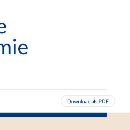
e
mie
Download als PDF