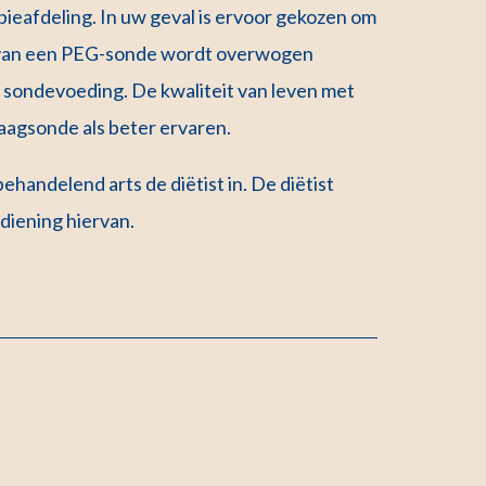
eafdeling. In uw geval is ervoor gekozen om
n van een PEG-sonde wordt overwogen
n sondevoeding. De kwaliteit van leven met
aagsonde als beter ervaren.
handelend arts de diëtist in. De diëtist
diening hiervan.