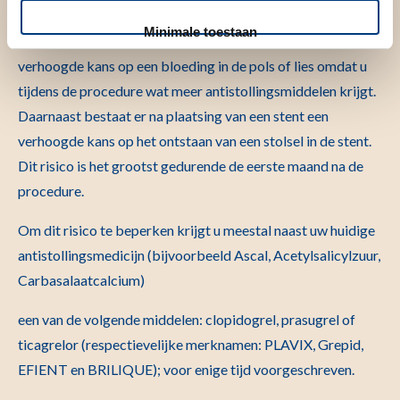
of complicaties?
Minimale toestaan
Onmiddellijk na de PCI procedure bestaat er een licht
verhoogde kans op een bloeding in de pols of lies omdat u
tijdens de procedure wat meer antistollingsmiddelen krijgt.
Daarnaast bestaat er na plaatsing van een stent een
verhoogde kans op het ontstaan van een stolsel in de stent.
Dit risico is het grootst gedurende de eerste maand na de
procedure.
Om dit risico te beperken krijgt u meestal naast uw huidige
antistollingsmedicijn (bijvoorbeeld Ascal, Acetylsalicylzuur,
Carbasalaatcalcium)
een van de volgende middelen: clopidogrel, prasugrel of
ticagrelor (respectievelijke merknamen: PLAVIX, Grepid,
EFIENT en BRILIQUE); voor enige tijd voorgeschreven.