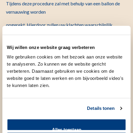
Tijdens deze procedure zal met behulp van een ballon de
vernauwing worden
opgerekt. Hierdoor zullen uw klachten waarschijnlijk
afnemen. In de meeste gevallen
wordt er bij u ook een stent geïmplanteerd tijdens deze PCI
Wij willen onze website graag verbeteren
procedure. Een stent is een metalen structuur
We gebruiken cookies om het bezoek aan onze website
(“pennenveertje”) die met behulp van een ballon in de
te analyseren. Zo kunnen we de website gericht
kransslager kan worden geplaatst. De risico’s van een stent
verbeteren. Daarnaast gebruiken we cookies om de
website goed te laten werken en om bijvoorbeeld video's
implantatie procedure zijn vergelijkbaar met die van een
te kunnen laten zien.
gewone PCI procedure.
Het onderzoek / de behandeling
Details tonen
Wat zijn de risico's, bijwerkingen
Alles toestaan