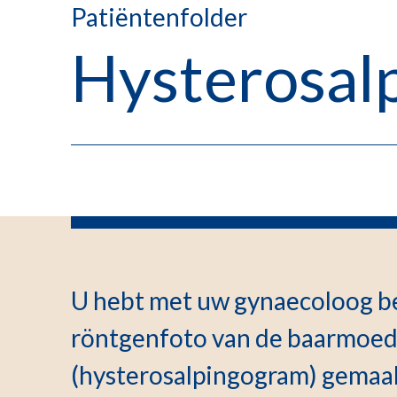
Patiëntenfolder
Hysterosal
U hebt met uw gynaecoloog be
röntgenfoto van de baarmoede
(hysterosalpingogram) gemaak