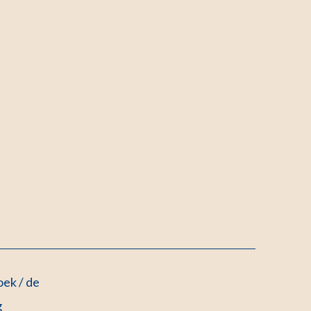
ek / de
g