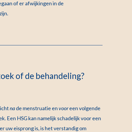
aan of er afwijkingen in de
ijn.
zoek of de behandeling?
richt
na
de menstruatie en
voor
een volgende
ek. Een HSG kan namelijk schadelijk voor een
r uw eisprong is, is het verstandig om