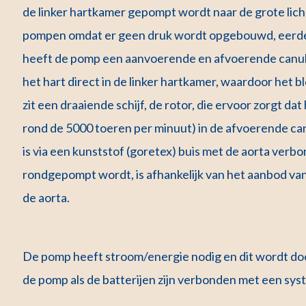
de linker hartkamer gepompt wordt naar de grote licha
pompen omdat er geen druk wordt opgebouwd, eerde
heeft de pomp een aanvoerende en afvoerende canule 
het hart direct in de linker hartkamer, waardoor het
zit een draaiende schijf, de rotor, die ervoor zorgt d
rond de 5000 toeren per minuut) in de afvoerende c
is via een kunststof (goretex) buis met de aorta verb
rondgepompt wordt, is afhankelijk van het aanbod van 
de aorta.
De pomp heeft stroom/energie nodig en dit wordt doo
de pomp als de batterijen zijn verbonden met een syst