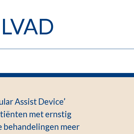
/ LVAD
ular Assist Device’
atiënten met ernstig
re behandelingen meer