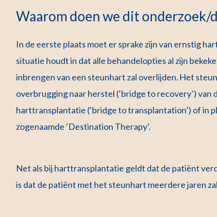
Waarom doen we dit onderzoek/d
In de eerste plaats moet er sprake zijn van ernstig hart
situatie houdt in dat alle behandelopties al zijn beke
inbrengen van een steunhart zal overlijden. Het steu
overbrugging naar herstel (‘bridge to recovery’) van d
harttransplantatie (‘bridge to transplantation’) of in 
zogenaamde ‘Destination Therapy’.
Net als bij harttransplantatie geldt dat de patiënt v
is dat de patiënt met het steunhart meerdere jaren za