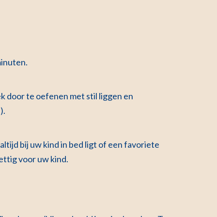
minuten.
 door te oefenen met stil liggen en
).
ijd bij uw kind in bed ligt of een favoriete
rettig voor uw kind.