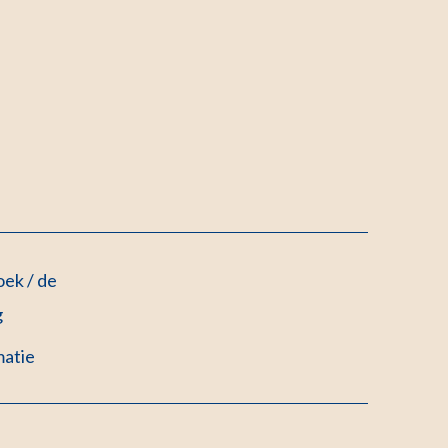
ek / de
g
matie