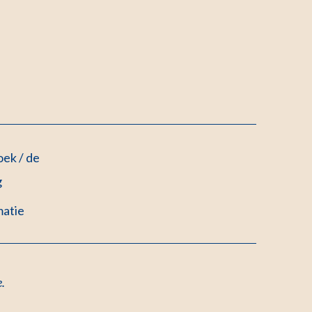
ek / de
g
matie
e.