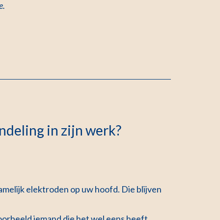
e
.
deling in zijn werk?
 namelijk elektroden op uw hoofd. Die blijven
oorbeeld iemand die het wel eens heeft