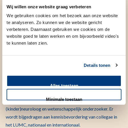
De neostigminetest
Wij willen onze website graag verbeteren
We gebruiken cookies om het bezoek aan onze website
te analyseren. Zo kunnen we de website gericht
Toon 13 meer
verbeteren. Daarnaast gebruiken we cookies om de
website goed te laten werken en om bijvoorbeeld video's
te kunnen laten zien.
Onderwijs
Details tonen
De afdeling neurologie draagt bij aan de opleidingen
Alles toestaan
geneeskunde, biomedische wetenschappen en klinische
Minimale toestaan
technologie. Daarnaast worden artsen opgeleid tot
(kinder)neuroloog en wetenschappelijk onderzoeker. Er
wordt bijgedragen aan kennisbevordering van collegae in
het LUMC, nationaal en internationaal.