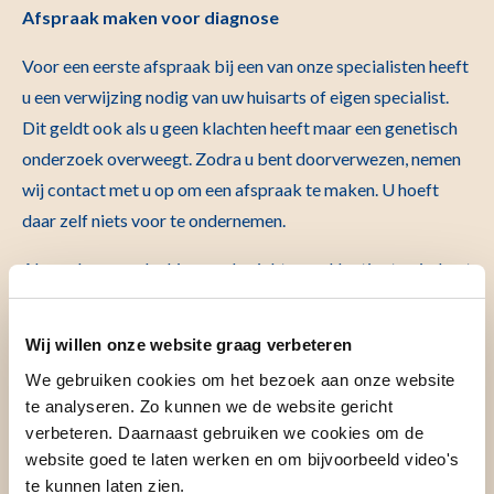
Afspraak maken voor diagnose
Voor een eerste afspraak bij een van onze specialisten heeft
u een verwijzing nodig van uw huisarts of eigen specialist.
Dit geldt ook als u geen klachten heeft maar een genetisch
onderzoek overweegt. Zodra u bent doorverwezen, nemen
wij contact met u op om een afspraak te maken. U hoeft
daar zelf niets voor te ondernemen.
Als er al een verdenking op de ziekte van Huntington is, kunt
u zich op de dag van de afspraak melden bij de polikliniek
Neurologie. Deze bevindt zich aan route 585 in het
Wij willen onze website graag verbeteren
hoofdgebouw. Heeft u een afspraak voor een genetisch
We gebruiken cookies om het bezoek aan onze website
onderzoek, dan kunt u zich melden bij de polikliniek
te analyseren. Zo kunnen we de website gericht
Klinische Genetica. Deze vindt u aan route 807 in het
verbeteren. Daarnaast gebruiken we cookies om de
hoofdgebouw.
website goed te laten werken en om bijvoorbeeld video's
te kunnen laten zien.