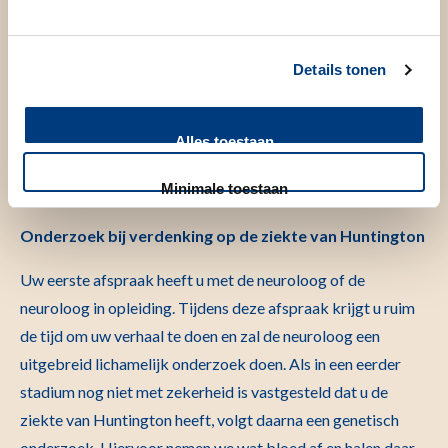
Wie komt u tegen en wat staat u te wachten?
Welke specialisten u tegenkomt tijdens uw bezoek en
Details tonen
welke onderzoeken we doen, hangt af van de reden dat u bij
ons komt. Heeft u al klachten en is er daarom een
verdenking dat u de ziekte van Huntington heeft, dan zal de
Alles toestaan
onderzoeksdag anders verlopen dan wanneer u komt voor
Minimale toestaan
een genetisch onderzoek.
Onderzoek bij verdenking op de ziekte van Huntington
Uw eerste afspraak heeft u met de neuroloog of de
neuroloog in opleiding. Tijdens deze afspraak krijgt u ruim
de tijd om uw verhaal te doen en zal de neuroloog een
uitgebreid lichamelijk onderzoek doen. Als in een eerder
stadium nog niet met zekerheid is vastgesteld dat u de
ziekte van Huntington heeft, volgt daarna een genetisch
onderzoek. Hiervoor nemen we wat bloed af en halen daar