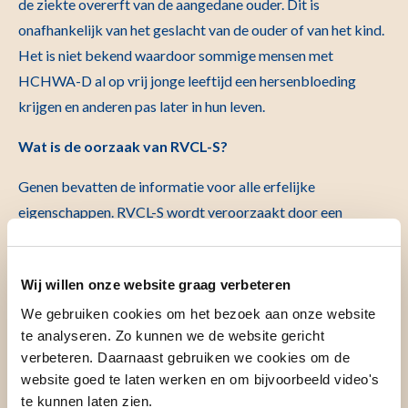
de ziekte overerft van de aangedane ouder. Dit is
onafhankelijk van het geslacht van de ouder of van het kind.
Het is niet bekend waardoor sommige mensen met
HCHWA-D al op vrij jonge leeftijd een hersenbloeding
krijgen en anderen pas later in hun leven.
Wat is de oorzaak van RVCL-S?
Genen bevatten de informatie voor alle erfelijke
eigenschappen. RVCL-S wordt veroorzaakt door een
verandering (mutatie) in het zogenaamde TREX1 gen. Alleen
mutaties in een specifiek deel van dit gen lijken RVCL-S te
Wij willen onze website graag verbeteren
veroorzaken. Als andere stukjes van het gen niet goed
functioneren, blijkt dit namelijk tot andere ziekten te leiden.
We gebruiken cookies om het bezoek aan onze website
te analyseren. Zo kunnen we de website gericht
Hoe mutaties in het betrokken gen uiteindelijk tot de
verbeteren. Daarnaast gebruiken we cookies om de
ziekteverschijnselen leiden is nog onduidelijk, maar
website goed te laten werken en om bijvoorbeeld video's
mogelijk heeft dit invloed op de functie van de
te kunnen laten zien.