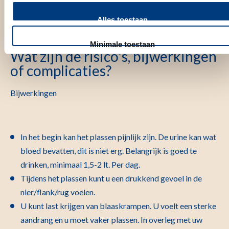
Het onderzoek / de behandeling
Alles toestaan
Minimale toestaan
Wat zijn de risico's, bijwerkingen
of complicaties?
Bijwerkingen
In het begin kan het plassen pijnlijk zijn. De urine kan wat
bloed bevatten, dit is niet erg. Belangrijk is goed te
drinken, minimaal 1,5-2 lt. Per dag.
Tijdens het plassen kunt u een drukkend gevoel in de
nier/flank/rug voelen.
U kunt last krijgen van blaaskrampen. U voelt een sterke
aandrang en u moet vaker plassen. In overleg met uw