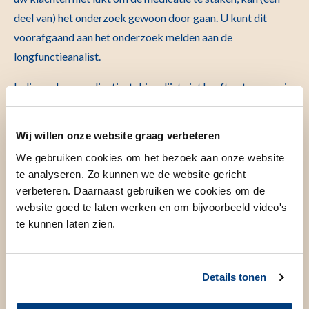
deel van) het onderzoek gewoon door gaan. U kunt dit
voorafgaand aan het onderzoek melden aan de
longfunctieanalist.
Indien u deze medicatiestakingslijst niet heeft ontvangen, is
het de bedoeling dat u uw medicatie blijft doorgebruiken.
Het is niet de bedoeling dat u op eigen initiatief stopt met
Wij willen onze website graag verbeteren
uw medicatie.
We gebruiken cookies om het bezoek aan onze website
te analyseren. Zo kunnen we de website gericht
Neemt u bij twijfel contact op met de Longfunctieafdeling.
verbeteren. Daarnaast gebruiken we cookies om de
Het onderzoek / de behandeling
website goed te laten werken en om bijvoorbeeld video's
te kunnen laten zien.
Hoe gaat het onderzoek / de
behandeling in zijn werk?
Details tonen