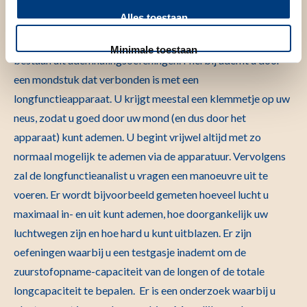
Longfunctieonderzoek bestaat meestal uit verschillende
Alles toestaan
metingen waarmee het functioneren van de longen kan
worden onderzocht. De meeste longfunctieonderzoeken
Minimale toestaan
bestaan uit ademhalingsoefeningen. Hierbij ademt u door
een mondstuk dat verbonden is met een
longfunctieapparaat. U krijgt meestal een klemmetje op uw
neus, zodat u goed door uw mond (en dus door het
apparaat) kunt ademen. U begint vrijwel altijd met zo
normaal mogelijk te ademen via de apparatuur. Vervolgens
zal de longfunctieanalist u vragen een manoeuvre uit te
voeren. Er wordt bijvoorbeeld gemeten hoeveel lucht u
maximaal in- en uit kunt ademen, hoe doorgankelijk uw
luchtwegen zijn en hoe hard u kunt uitblazen. Er zijn
oefeningen waarbij u een testgasje inademt om de
zuurstofopname-capaciteit van de longen of de totale
longcapaciteit te bepalen. Er is een onderzoek waarbij u