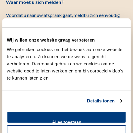
Waar moet u zich melden?
Voordat u naar uw afspraak gaat, meldt u zich eenvoudig
aan via de aanmeldzuilen in de centrale hal. Bij aankomst op
de verpleegafdeling dient u zich nogmaals te melden bij de
aanmeldzuil. Op het scherm van de aanmeldzuil wordt
Wij willen onze website graag verbeteren
getoond in welke wachtruimte u mag plaatsnemen.
We gebruiken cookies om het bezoek aan onze website
te analyseren. Zo kunnen we de website gericht
Voorbereiding op de verpleegafdeling
verbeteren. Daarnaast gebruiken we cookies om de
website goed te laten werken en om bijvoorbeeld video's
Een verpleegkundige ontvangt u op de verpleegafdeling en
te kunnen laten zien.
wijst u uw bed en legt u dan meteen uit wat er tijdens de
opname gaat gebeuren. Uiteraard kunt u altijd bij de
verpleegkundige terecht met uw vragen. Op de
Details tonen
verpleegafdeling krijgt u een operatiejasje aan en een infuus.
Ook neemt de verpleegkundige bloed af als dat nodig is en
Alles toestaan
wordt uw bloeddruk, pols en temperatuur gemeten. Daarna
wordt u naar de afdeling Radiologie gebracht.