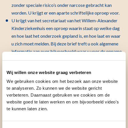
zonder speciale risico’s onder narcose gebracht kan
worden. U krijgt er een aparte schriftelijke oproep voor.
U krijgt van het secretariaat van het Willem-Alexander
Kinderziekenhuis een oproep waarin staat op welke dag
en hoe laat het onderzoek gepland is, en hoe laat en waar
u zich moet melden. Bij deze brief treft u ook algemene
informatie aan over bijvoorbeeld waar u voor de opname
thuis aan moet denken, de voorbereiding thuis, de tijd dat
uw kind vooraf nuchter moet blijven, wat u moet
Wij willen onze website graag verbeteren
meenemen en de gang van zaken tijdens de opname.
We gebruiken cookies om het bezoek aan onze website
te analyseren. Zo kunnen we de website gericht
Het onderzoek / de behandeling
verbeteren. Daarnaast gebruiken we cookies om de
website goed te laten werken en om bijvoorbeeld video's
te kunnen laten zien.
Hoe gaat het onderzoek / de
behandeling in zijn werk?