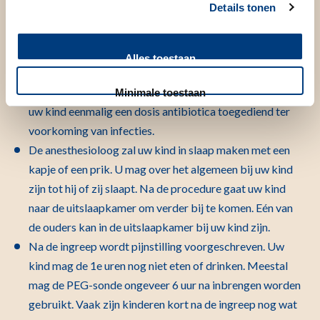
Details tonen
Uw kind komt de ochtend van de ingreep nuchter op de
afdeling. Dit betekent dat uw kind gedurende een aantal
Alles toestaan
uren niet mag eten en drinken. Informatie hierover krijgt
u bij de brief met de oproep. Vlak voor de ingreep krijgt
Minimale toestaan
uw kind eenmalig een dosis antibiotica toegediend ter
voorkoming van infecties.
De anesthesioloog zal uw kind in slaap maken met een
kapje of een prik. U mag over het algemeen bij uw kind
zijn tot hij of zij slaapt. Na de procedure gaat uw kind
naar de uitslaapkamer om verder bij te komen. Eén van
de ouders kan in de uitslaapkamer bij uw kind zijn.
Na de ingreep wordt pijnstilling voorgeschreven. Uw
kind mag de 1e uren nog niet eten of drinken. Meestal
mag de PEG-sonde ongeveer 6 uur na inbrengen worden
gebruikt. Vaak zijn kinderen kort na de ingreep nog wat