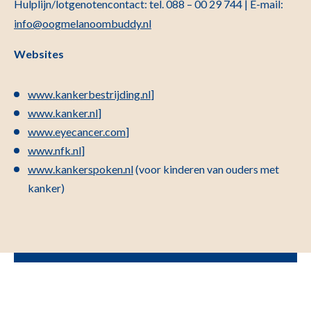
Hulplijn/lotgenotencontact: tel. 088 – 00 29 744 | E-mail:
info@oogmelanoombuddy.nl
Websites
www.kankerbestrijding.nl
]
www.kanker.nl
]
www.eyecancer.com
]
www.nfk.nl
]
www.kankerspoken.nl
(voor kinderen van ouders met
kanker)