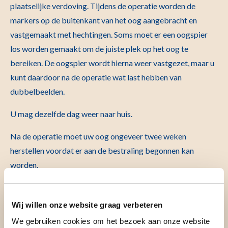
plaatselijke verdoving. Tijdens de operatie worden de
markers op de buitenkant van het oog aangebracht en
vastgemaakt met hechtingen. Soms moet er een oogspier
los worden gemaakt om de juiste plek op het oog te
bereiken. De oogspier wordt hierna weer vastgezet, maar u
kunt daardoor na de operatie wat last hebben van
dubbelbeelden.
U mag dezelfde dag weer naar huis.
Na de operatie moet uw oog ongeveer twee weken
herstellen voordat er aan de bestraling begonnen kan
worden.
De clips hoeven na de bestraling niet verwijderd te worden
en kunnen zonder problemen blijven zitten.
Wij willen onze website graag verbeteren
We gebruiken cookies om het bezoek aan onze website