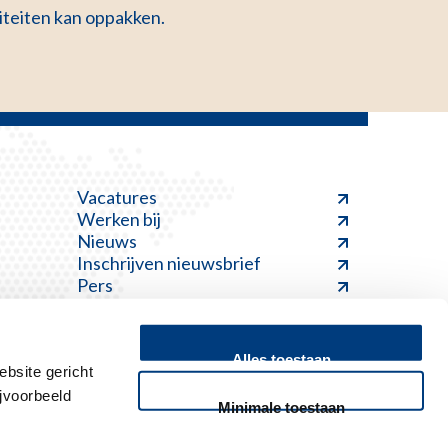
iteiten kan oppakken.
Vacatures
Werken bij
Nieuws
Inschrijven nieuwsbrief
Pers
Alles toestaan
bsite gericht
jvoorbeeld
Minimale toestaan
Feedback