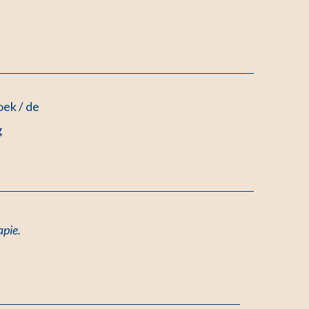
ek / de
g
apie.