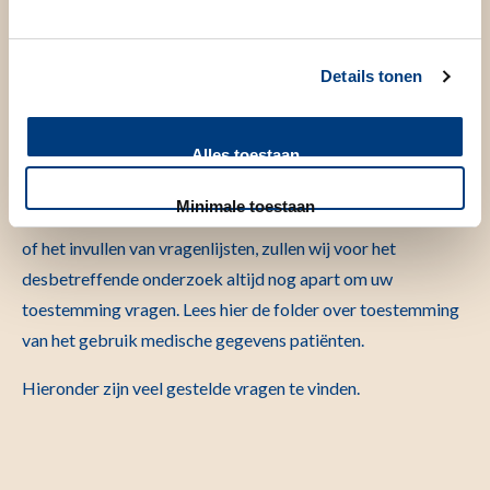
gegevens te mogen gebruiken hebben wij wel uw
toestemming nodig. Onderstaande informatie geeft u
Details tonen
inzicht in hoe u toestemming kunt geven en hoe dit
geregistreerd wordt. Wij adviseren u onderstaande
informatie goed door te nemen.
Alles toestaan
Indien deelname aan een onderzoek wel een actieve
Minimale toestaan
handeling van u vereist, zoals het deelnemen aan interviews
of het invullen van vragenlijsten, zullen wij voor het
desbetreffende onderzoek altijd nog apart om uw
toestemming vragen. Lees hier de folder over toestemming
van het gebruik medische gegevens patiënten.
Hieronder zijn veel gestelde vragen te vinden.