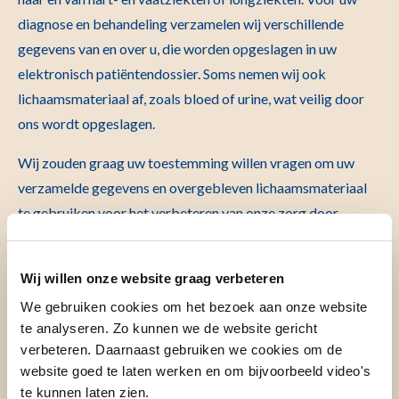
diagnose en behandeling verzamelen wij verschillende
gegevens van en over u, die worden opgeslagen in uw
elektronisch patiëntendossier. Soms nemen wij ook
lichaamsmateriaal af, zoals bloed of urine, wat veilig door
ons wordt opgeslagen.
Wij zouden graag uw toestemming willen vragen om uw
verzamelde gegevens en overgebleven lichaamsmateriaal
te gebruiken voor het verbeteren van onze zorg door
middel van onderzoek naar het ontstaan en de behandeling
van hart-, vaat en longziekten. Hieronder leest u wat dit
Wij willen onze website graag verbeteren
voor u betekent en welke beslissingen u hier zelf over kunt
We gebruiken cookies om het bezoek aan onze website
maken. Deze informatie gaat alleen over onderzoek met
te analyseren. Zo kunnen we de website gericht
gegevens en lichaamsmateriaal die al van u verzameld zijn
verbeteren. Daarnaast gebruiken we cookies om de
of verzameld gaan worden voor uw diagnose en
website goed te laten werken en om bijvoorbeeld video's
behandeling. U hoeft zelf niets extra’s te doen. Om uw
te kunnen laten zien.